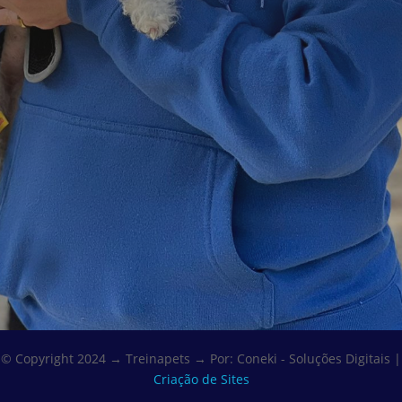
=
12 + 6
Enviar
© Copyright 2024 → Treinapets → Por: Coneki - Soluções Digitais |
Criação de Sites