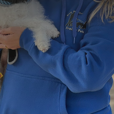
=
1 + 15
Enviar