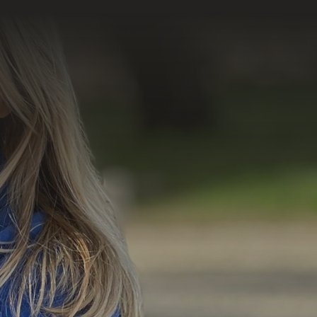
=
4 + 4
Enviar