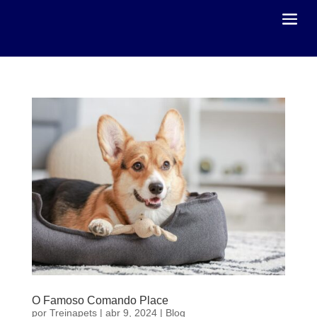
O Famoso Comando Place
por
Treinapets
|
abr 9, 2024
|
Blog