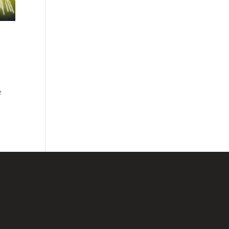
e
lário de Contato