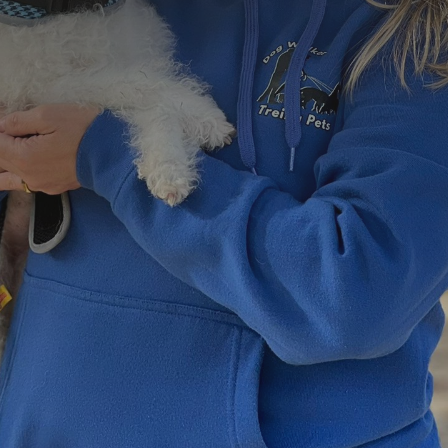
=
15 + 1
Enviar