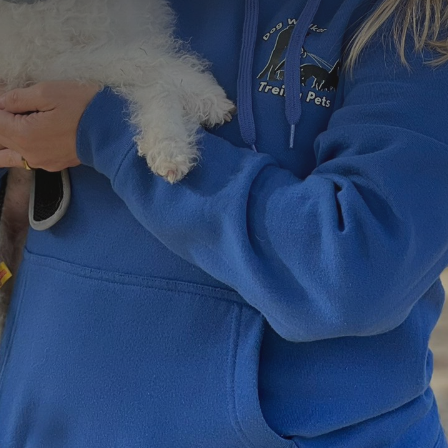
=
15 + 4
Enviar