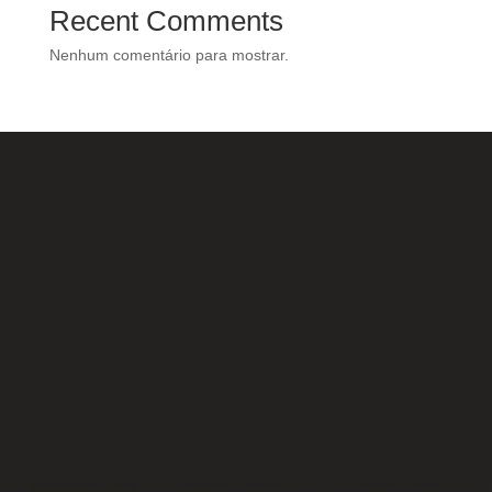
Recent Comments
Nenhum comentário para mostrar.
Nossas Redes Sociais
Acesse e conheça o
resultado do nosso