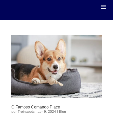
O Famoso Comando Place
por
Treinapets
|
abr 9, 2024
|
Blog