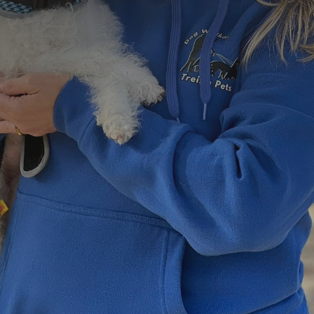
=
12 + 7
Enviar