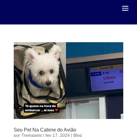
Seu Pet Na Cabine do Avião
por
Treinapets
|
fev 17, 2024
|
Blog