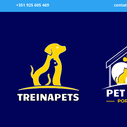
+351 925 605 469
contat