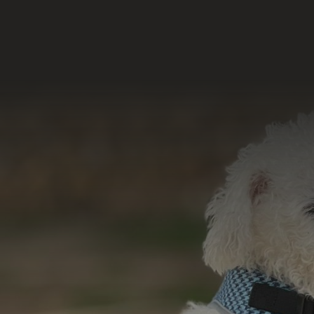
Nossas Redes
Acesse e conheça 
do nosso tr