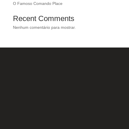
O Famoso Comando Place
Recent Comments
Nenhum comentário para mostrar.
Nossas Redes Sociais
Acesse e conheça o