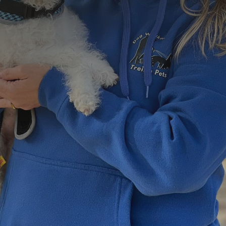
=
9 + 8
Enviar