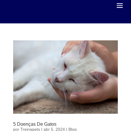
5 Doenças De Gatos
por
Treinapets
|
abr 5, 2024
|
Blog