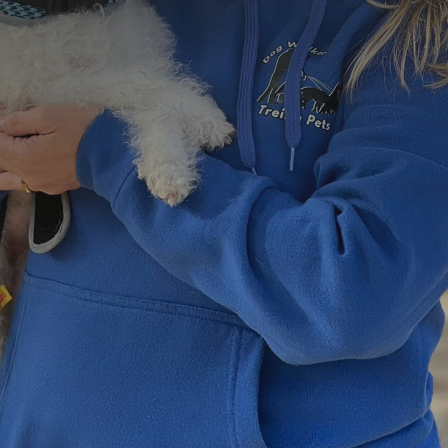
=
4 + 6
Enviar