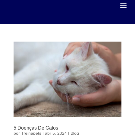
5 Doenças De Gatos
por
Treinapets
|
abr 5, 2024
|
Blog