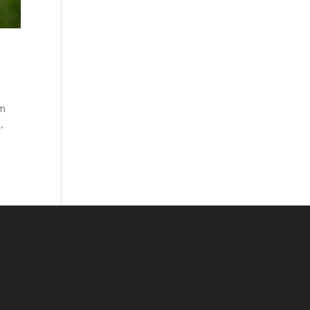
em
,
lário de Contato