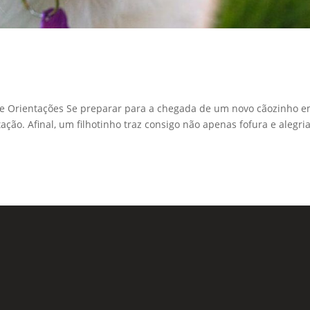
 e Orientações Se preparar para a chegada de um novo cãozinho 
ão. Afinal, um filhotinho traz consigo não apenas fofura e alegria
Formu
 Sociais