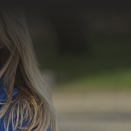
=
3 + 13
Enviar