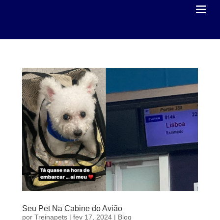
Seu Pet Na Cabine do Avião
por
Treinapets
|
fev 17, 2024
|
Blog