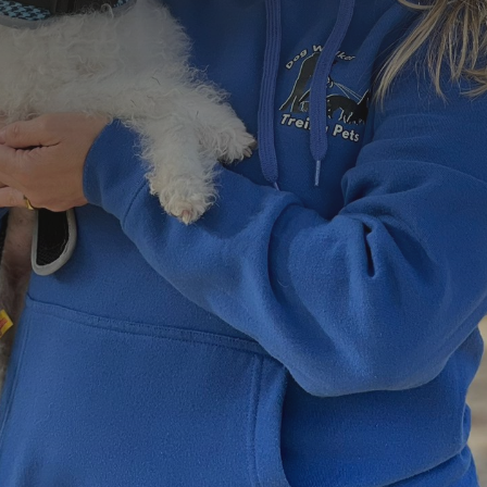
=
4 + 7
Enviar