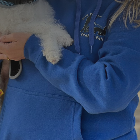
=
3 + 5
Enviar