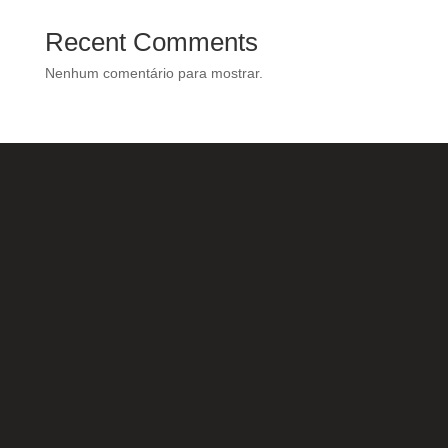
Recent Comments
Nenhum comentário para mostrar.
Nossas Redes Sociais
Acesse e conheça o