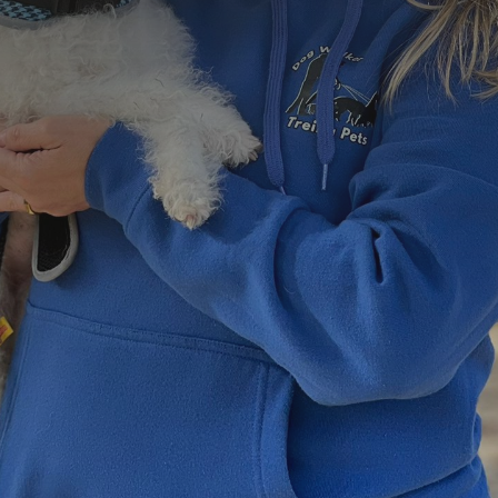
=
10 + 2
Enviar