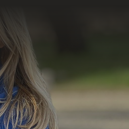
=
8 + 3
Enviar