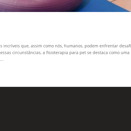
s incríveis que, assim como nós, humanos, podem enfrentar desaf
ssas circunstâncias, a fisioterapia para pet se destaca como uma
..
Formu
 Sociais