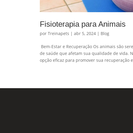
Fisioterapia para Animais
por
Treinapets
|
abr 5, 2024
|
Blog
Bem-Estar e Recuperação Os animais são sere
de saúde que afetam sua qualidade de vida. Ne
opção eficaz para promover sua recuperação e.
Nossas Redes