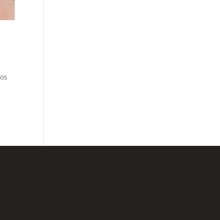
ios
lário de Contato