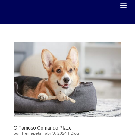
O Famoso Comando Place
por
Treinapets
|
abr 9, 2024
|
Blog