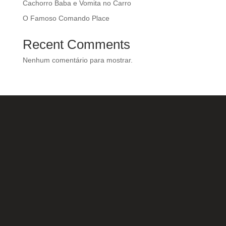
Cachorro Baba e Vomita no Carro
O Famoso Comando Place
Recent Comments
Nenhum comentário para mostrar.
Nossas Redes Sociais
Acesse e conheça o