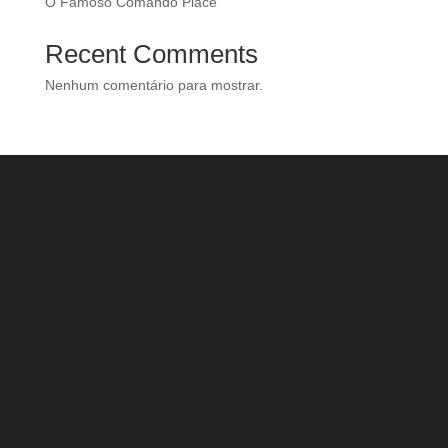
O Famoso Comando Place
Recent Comments
Nenhum comentário para mostrar.
Nossas Redes Sociais
Acesse e conheça o