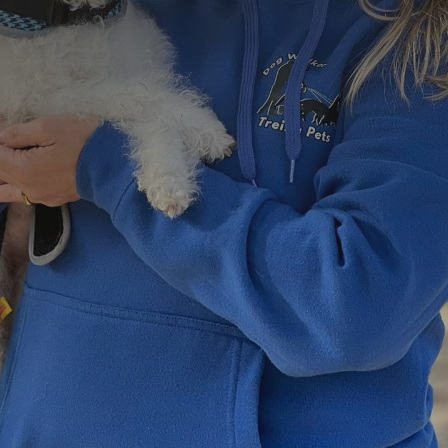
=
3 + 9
Enviar