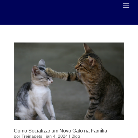
Como Socializar um Novo Gato na Família
por
Treinapets
|
jan 4, 2024
|
Blog