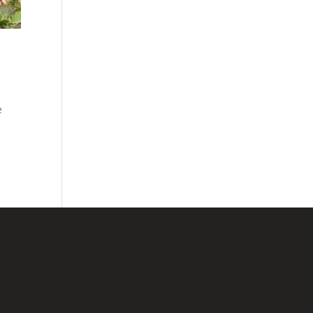
e
lário de Contato