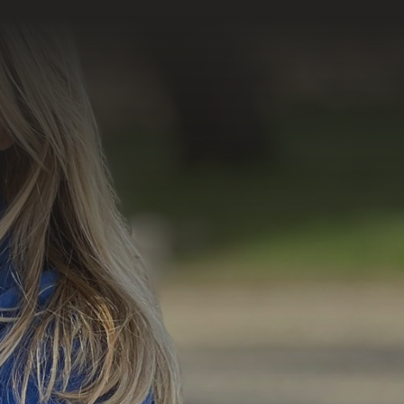
=
5 + 4
Enviar