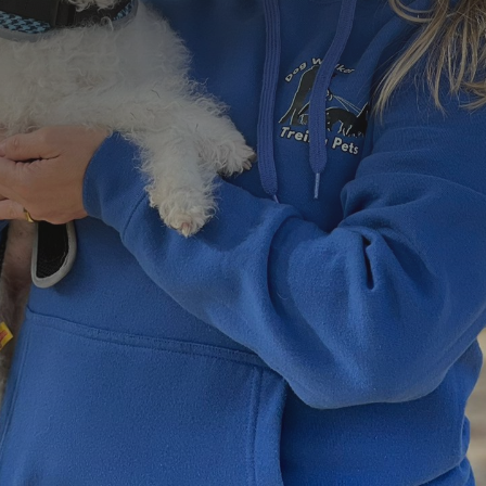
=
10 + 8
Enviar