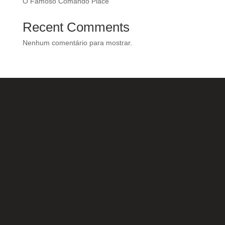
O Famoso Comando Place
Recent Comments
Nenhum comentário para mostrar.
Nossas Redes Sociais
Acesse e conheça o