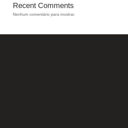
Recent Comments
Nenhum comentário para mostrar.
Nossas Redes Sociais
Acesse e conheça o
resultado do nosso