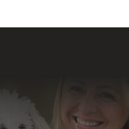
Formu
 Sociais
o resultado
abalho