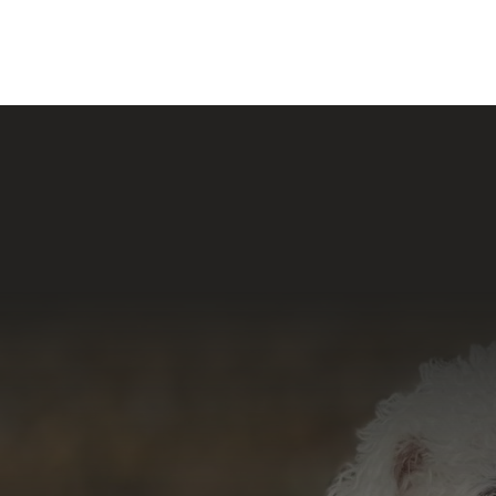
Nossas Redes
Acesse e conheça 
do nosso tr