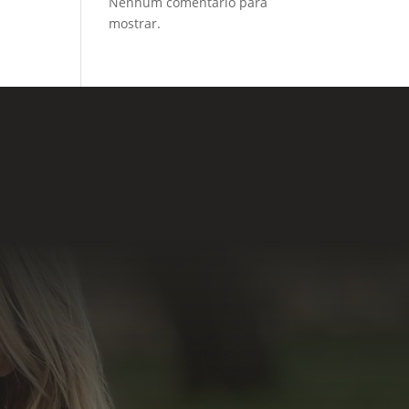
Nenhum comentário para
mostrar.
lário de Contato