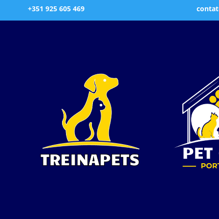
+351 925 605 469
contat