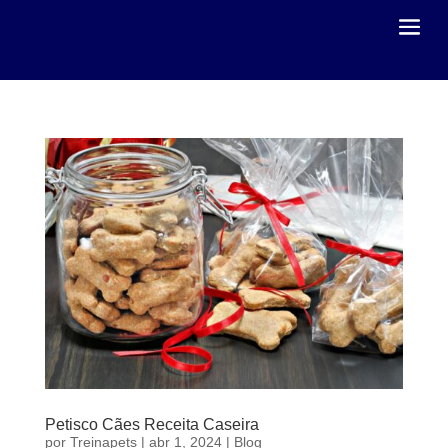
Petisco Cães Receita Caseira
por
Treinapets
|
abr 1, 2024
|
Blog