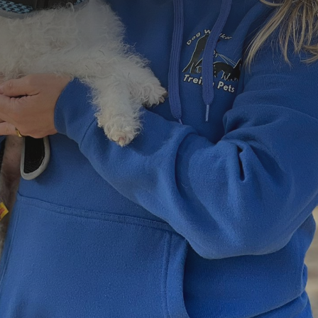
=
12 + 6
Enviar