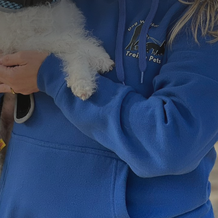
=
9 + 4
Enviar