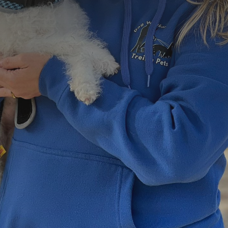
=
7 + 11
Enviar