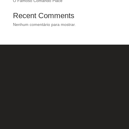
O Famoso Comando Place
Recent Comments
Nenhum comentário para mostrar.
Nossas Redes Sociais
Acesse e conheça o