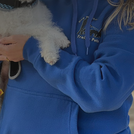
=
6 + 11
Enviar