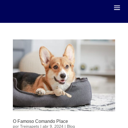
O Famoso Comando Place
por
Treinapets
|
abr 9, 2024
|
Blog