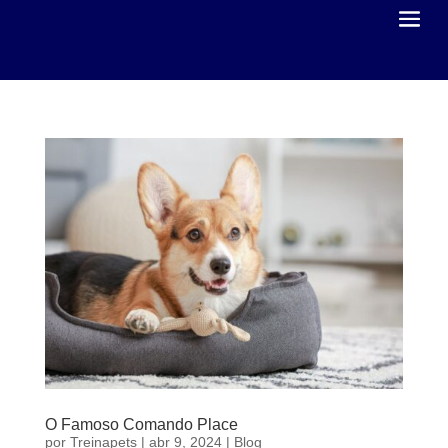
O Famoso Comando Place
por
Treinapets
|
abr 9, 2024
|
Blog