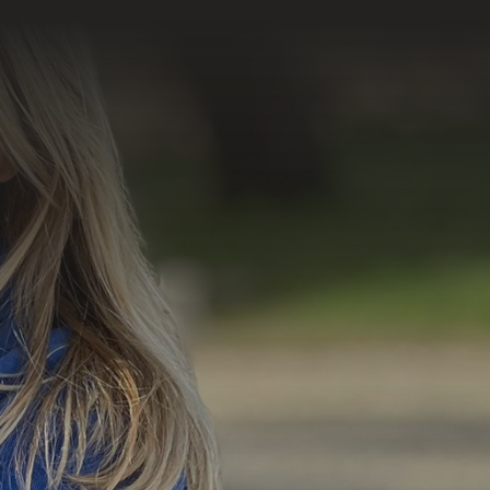
=
12 + 9
Enviar