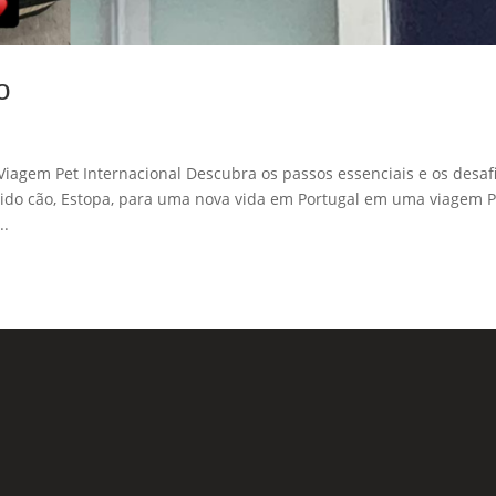
o
agem Pet Internacional Descubra os passos essenciais e os desaf
rido cão, Estopa, para uma nova vida em Portugal em uma viagem P
..
Formu
 Sociais