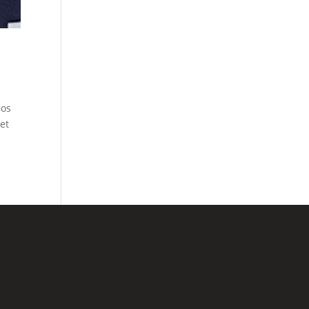
ios
et
lário de Contato