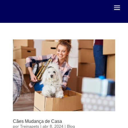
Cães Mudança de Casa
por
Treinapets
|
abr 8, 2024
|
Blog