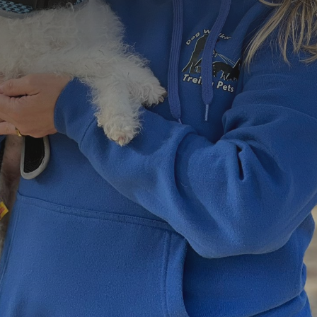
=
15 + 4
Enviar