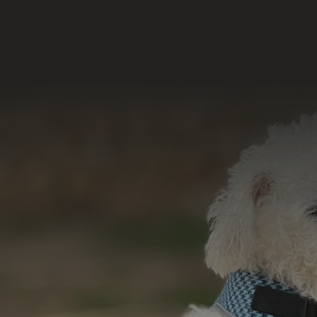
Nossas Redes
Acesse e conheça 
do nosso tr