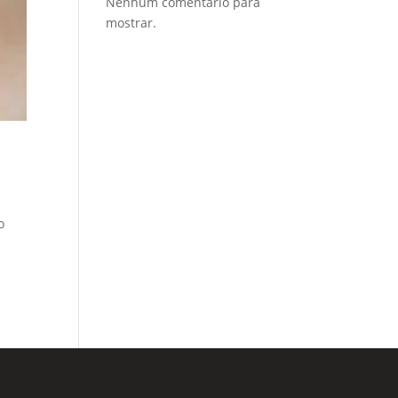
Nenhum comentário para
mostrar.
o
o