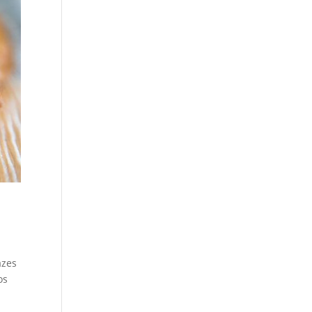
azes
os