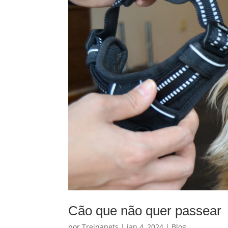
Cão que não quer passear
por
Treinapets
|
jan 4, 2024
|
Blog