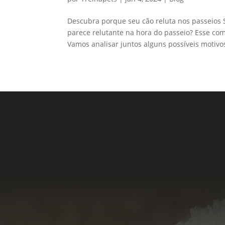
Descubra porque seu cão reluta nos passeios S
parece relutante na hora do passeio? Esse co
Vamos analisar juntos alguns possíveis motivos
Nossas Redes
Acesse e conheça 