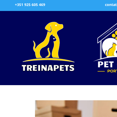
+351 925 605 469
contat