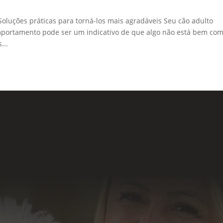
oluções práticas para torná-los mais agradáveis Seu cão adulto
mportamento pode ser um indicativo de que algo não está bem com
...
Formu
 Sociais
o resultado